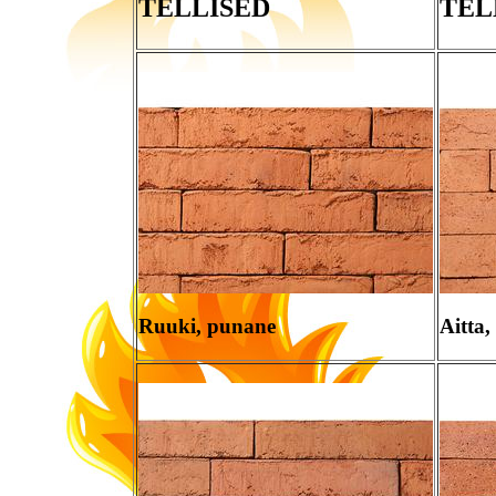
TELLISED
TEL
Ruuki, punane
Aitta