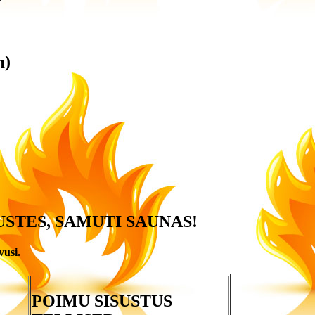
m)
USTES, SAMUTI SAUNAS!
vusi.
POIMU SISUSTUS