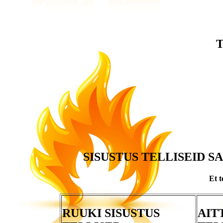
T
SISUSTUS TELLISEID S
Et t
RUUKI SISUSTUS
AIT