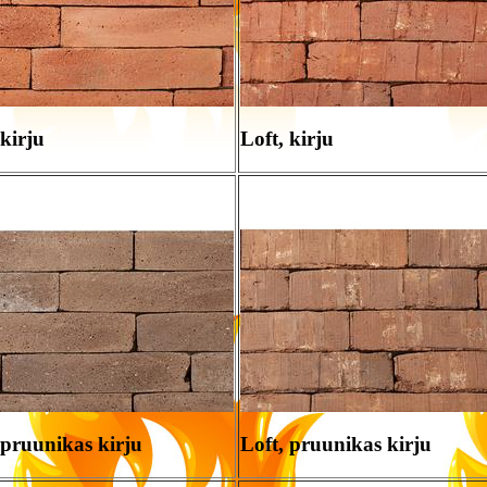
 kirju
Loft, kirju
 pruunikas kirju
Loft, pruunikas kirju