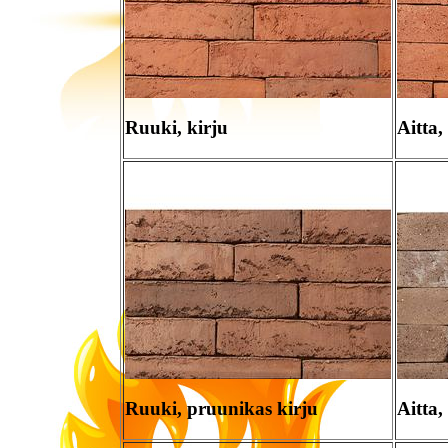
Ruuki, kirju
Aitta,
Ruuki, pruunikas kirju
Aitta,