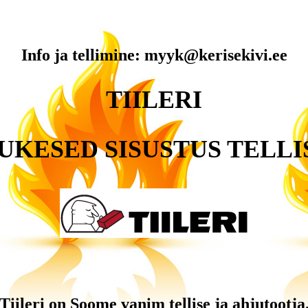
Info ja tellimine:
myyk@kerisekivi.ee
TIILERI
UKESED SISUSTUS TELLI
Tiileri on Soome vanim tellise ja ahjutootja