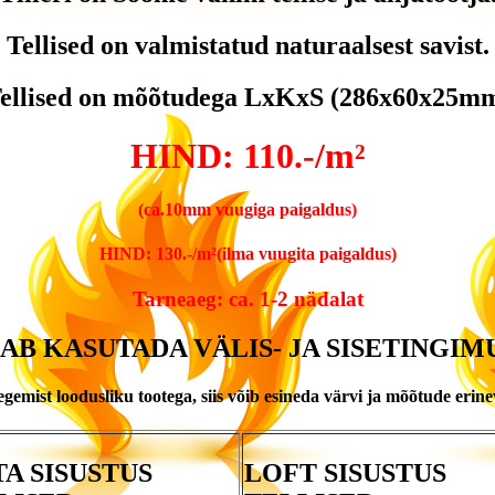
Tellised on valmistatud naturaalsest savist.
ellised on mõõtudega LxKxS (286x60x25m
HIND: 110.-/m²
(ca.10mm vuugiga paigaldus)
HIND: 130.-/m²(ilma vuugita paigaldus)
Tarneaeg: ca. 1-2 nädalat
AAB KASUTADA VÄLIS- JA SISETINGIM
egemist loodusliku tootega, siis võib esineda värvi ja mõõtude erine
TA SISUSTUS
LOFT SISUSTUS