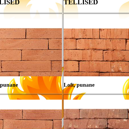
LISED
TELLISED
, punane
Loft, punane