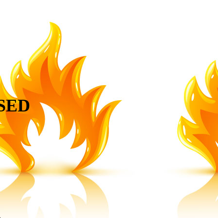
SED
.