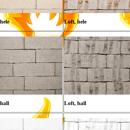
 hele
Loft, hele
 hall
Loft, hall